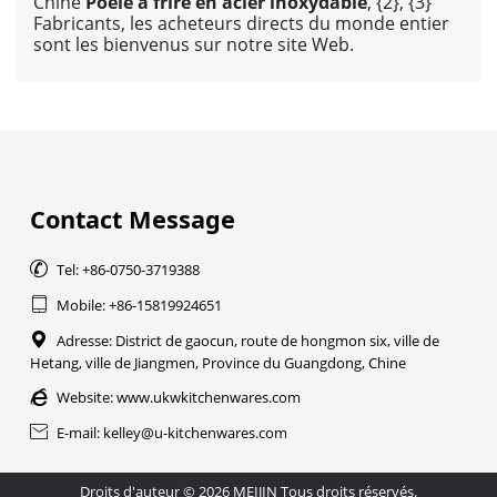
Chine
Poêle à frire en acier inoxydable
, {2}, {3}
Fabricants, les acheteurs directs du monde entier
sont les bienvenus sur notre site Web.
Contact Message

Tel: +86-0750-3719388

Mobile: +86-15819924651

Adresse: District de gaocun, route de hongmon six, ville de
Hetang, ville de Jiangmen, Province du Guangdong, Chine

Website:
www.ukwkitchenwares.com

E-mail: kelley@u-kitchenwares.com
Droits d'auteur © 2026 MEIJIN Tous droits réservés.