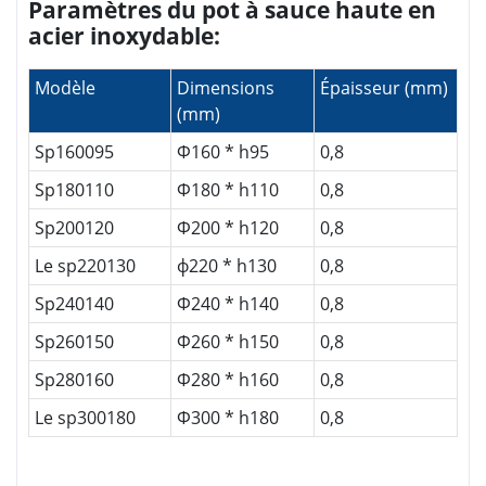
Paramètres du pot à sauce haute en
acier inoxydable:
Modèle
Dimensions
Épaisseur (mm)
(mm)
Sp160095
Ф160 * h95
0,8
Sp180110
Ф180 * h110
0,8
Sp200120
Ф200 * h120
0,8
Le sp220130
ф220 * h130
0,8
Sp240140
Ф240 * h140
0,8
Sp260150
Ф260 * h150
0,8
Sp280160
Ф280 * h160
0,8
Le sp300180
Ф300 * h180
0,8