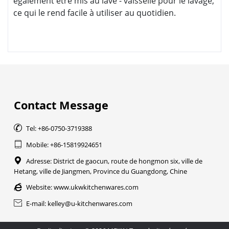
également être mis au lave - vaisselle pour le lavage,
ce qui le rend facile à utiliser au quotidien.
Contact Message

Tel: +86-0750-3719388

Mobile: +86-15819924651

Adresse: District de gaocun, route de hongmon six, ville de
Hetang, ville de Jiangmen, Province du Guangdong, Chine

Website:
www.ukwkitchenwares.com

E-mail: kelley@u-kitchenwares.com